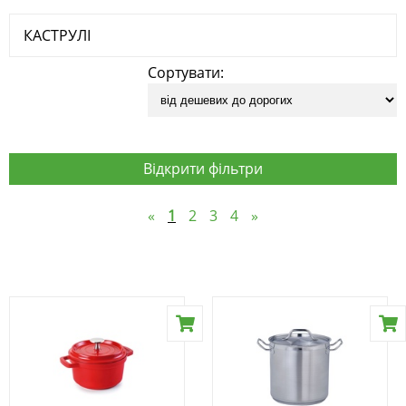
КАСТРУЛІ
Сортувати:
Відкрити фільтри
«
1
2
3
4
»