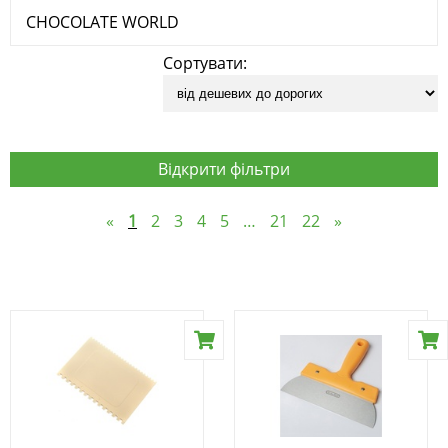
CHOCOLATE WORLD
Сортувати:
Відкрити фільтри
«
1
2
3
4
5
…
21
22
»