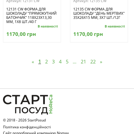
Артикул:
12131 CW
Артикул:
12135 CW
12131 CW ФОРМА ДЛЯ
12135 CW ФОРМА ДЛЯ
ШОКОЛАДУ "ПРЯМОКУТНИЙ
ШОКОЛАДУ "ДЕНЬ МЕРТВИХ"
БАТОНЧИК" 118X23X13,30
35X26X15 ММ, 3Х7 ШТ./12Г
ММ, 1Х8 ШТ./40 Г
В наявності
В наявності
1170,00 грн
1170,00 грн
«
1
2
3
4
5
…
21
22
»
© 2018 - 2026 StartPosud
Політика конфіденційності
Сайт розроблений компанією Nomax