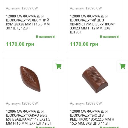
Артикул:
12089 CW
Артикул:
12090 CW
12089 CW ФОРМА ДЛЯ
12090 CW ФОРМА ДЛЯ
ШОКОЛАДУ "РЕЛЬЄФНИЙ
ШОКОЛАДУ "ЯЙЦЕ З
КУБ" 28X28 ММ H 15,5 ММ,
ХВИЛЯСТИМ ВІЗЕРУНКОМ"
3Х7 ШТ., 12,8 Г
33Х23 ММ H 12 ММ, 3Х8
ШТ./6 Г
В наявності
В наявності
1170,00 грн
1170,00 грн
Артикул:
12096 CW
Артикул:
12098 CW
12096 CW ФОРМА ДЛЯ
12098 CW ФОРМА ДЛЯ
ШОКОЛАДУ "КАКАО БІБ З
ШОКОЛАДУ "БЮШ З
БУЛЬБАШКАМИ" 47,5Х21,5
РЕШІТКОЮ" 35Х22,5 ММ H
ММ H 16 ММ, 3Х7 ШТ./ 9,5 Г
15,5 ММ, 3Х8 ШТ./ 11,8 Г
В наявності
В наявності