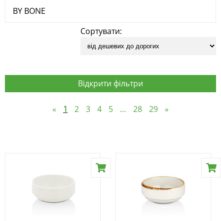
BY BONE
Сортувати:
Відкрити фільтри
«
1
2
3
4
5
…
28
29
»