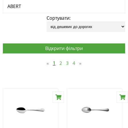
ABERT
Сортувати:
Відкрити фільтри
«
1
2
3
4
»