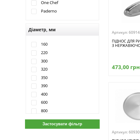
One Chef
Paderno
Діаметр, мм
Артикул:
60914
ПІДНОС ДЛЯ Р
160
З НЕРЖАВІЮЧОЇ
220
300
473,00 грн
320
350
390
400
600
800
Артикул:
60930