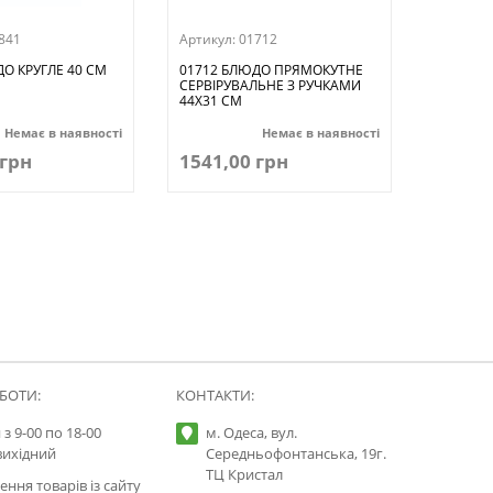
841
Артикул:
01712
О КРУГЛЕ 40 СМ
01712 БЛЮДО ПРЯМОКУТНЕ
СЕРВІРУВАЛЬНЕ З РУЧКАМИ
44Х31 СМ
Немає в наявності
Немає в наявності
 грн
1541,00 грн
БОТИ:
КОНТАКТИ:
 з 9-00 по 18-00
м. Одеса, вул.
вихідний
Середньофонтанська, 19г.
ТЦ Кристал
ння товарів із сайту