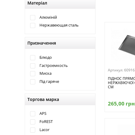
Матеріал
Алюміній
Нержавеющая сталь
Призначення
Блюдо
Гастроемкость
Артикул:
60916
Миска
ПІДНОС ПРЯМ
Під гаряче
НЕРЖАВІЮЧОЇ 
СМ
Торгова марка
265,00 грн
APS
FoREST
Lacor