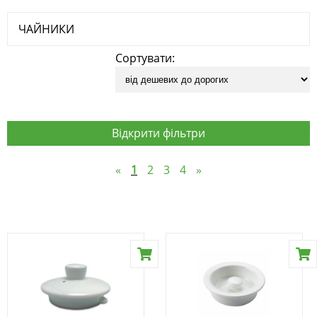
ЧАЙНИКИ
Сортувати:
Відкрити фільтри
«
1
2
3
4
»