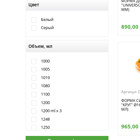
175
ФОРМА ДЛ
Цвет
"UNIVERSO
180
ММ)
190
Белый
190/160
890,00
Серый
195
200
Объем, мл
200/70
205
1000
220
1005
220/70
1019
240
1080
Артикул:
260
1100
280
ФОРМА С
1200
"КРУГ" Ø1
75
МЛ)
1200 ml x 3
1248
965,00
1250
1300