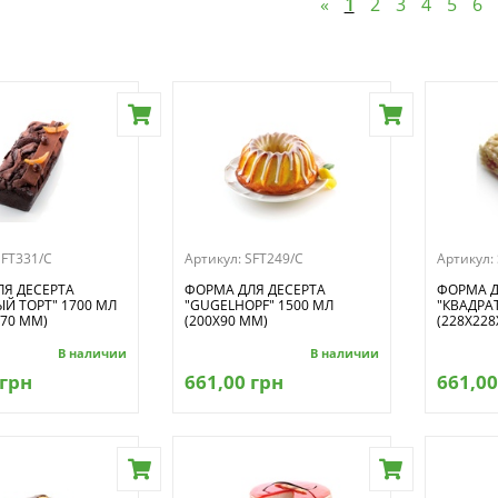
«
1
2
3
4
5
6
SFT331/C
Артикул:
SFT249/C
Артикул:
Я ДЕСЕРТА
ФОРМА ДЛЯ ДЕСЕРТА
ФОРМА Д
Й ТОРТ" 1700 МЛ
"GUGELHOPF" 1500 МЛ
"КВАДРАТ
Х70 ММ)
(200Х90 ММ)
(228Х228
В наличии
В наличии
 грн
661,00 грн
661,00