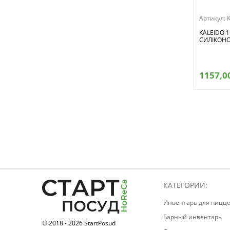
300
Артикул:
312
KALEIDO 
389
СИЛІКОН
396
495
1157,0
532 ml x 6
565
565 ml x 4
570
572
600
600 ml x 4
650
КАТЕГОРИИ:
735
750
Инвентарь для пицц
800
Барный инвентарь
© 2018 - 2026 StartPosud