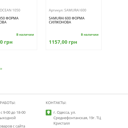
OCEAN 1050
Артикул:
SAMURAI 600
050 ФОРМА
SAMURAI 600 ФОРМА
ОВА
СИЛІКОНОВА
В наличии
В наличии
0 грн
1157,00 грн
»
РАБОТЫ:
КОНТАКТЫ:
с 9-00 до 18-00
г. Одесса, ул.
выходной
Среднефонтанская, 19г. ТЦ
Кристалл
оваров с сайта