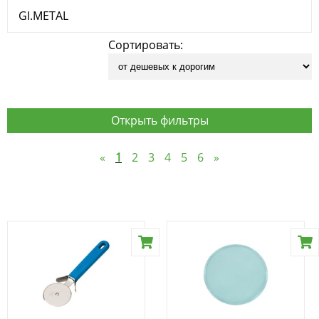
GI.METAL
Сортировать:
Открыть фильтры
«
1
2
3
4
5
6
»