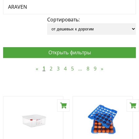
ARAVEN
Сортировать:
Открыть фильтры
«
1
2
3
4
5
…
8
9
»