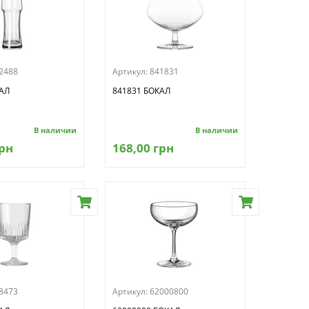
2488
Артикул:
841831
АЛ
841831 БОКАЛ
В наличии
В наличии
грн
168,00 грн
8473
Артикул:
62000800