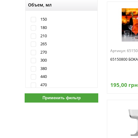
120
Объем, мл
124
125,0
150
51
180
51,0
210
57,0
265
60
Артикул:
65150
270
65
65150800 БОК
300
69
380
70
440
74
195,00 грн
470
74,3
475
75
500
75,0
535
76
580
762
635
77
700