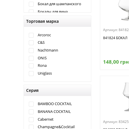
Бокал для шампанского
Бокалы для вина
Бокалы для коктейлей
Торговая марка
Креманка
Артикул:
84182
Стакан
Arcoroc
841824 БОКАЛ
Стакан высокий
C&S
Nachtmann
ONIS
148,00 грн
Rona
Uniglass
Серия
BAMBOO COCKTAIL
BANANA COCKTAIL
Cabernet
Артикул:
83425
Champagne&Cocktail