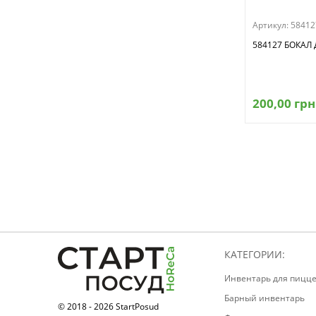
78,0
730
79
Артикул:
58412
80
584127 БОКАЛ
81
82
83
200,00 грн
83,0
83,4
835
84
87
87,3
89
90
КАТЕГОРИИ:
90,0
Инвентарь для пицц
91
Барный инвентарь
93,7
© 2018 - 2026 StartPosud