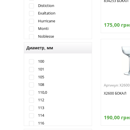
834253 БОКАЛ
Distiction
Exaltation
Hurricane
175,00 грн
Monti
Noblesse
Quadro
Диаметр, мм
Villeneuve
Vina Juliette
100
West Loop
101
105
108
Артикул:
X2600
110,0
X2600 БОКАЛ
112
113
114
190,00 грн
116