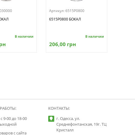
030000
Артикул:
6515P0800
ОКАЛ
6515P0800 БОКАЛ
В наличии
В наличии
грн
206,00 грн
РАБОТЫ:
КОНТАКТЫ:
с 9-00 до 18-00
г. Одесса, ул.
выходной
Среднефонтанская, 19г. ТЦ
Кристалл
оваров с сайта